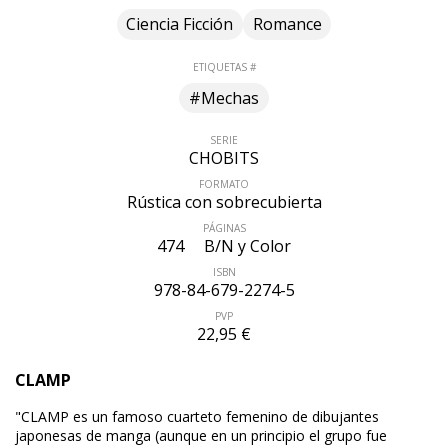
Ciencia Ficción
Romance
ETIQUETAS #
#Mechas
SERIE
CHOBITS
FORMATO
Rústica con sobrecubierta
PÁGINAS
474
B/N y Color
ISBN
978-84-679-2274-5
PVP
22,95 €
CLAMP
"CLAMP es un famoso cuarteto femenino de dibujantes
ÚLTIMO NÚMERO PUBLICADO
japonesas de manga (aunque en un principio el grupo fue