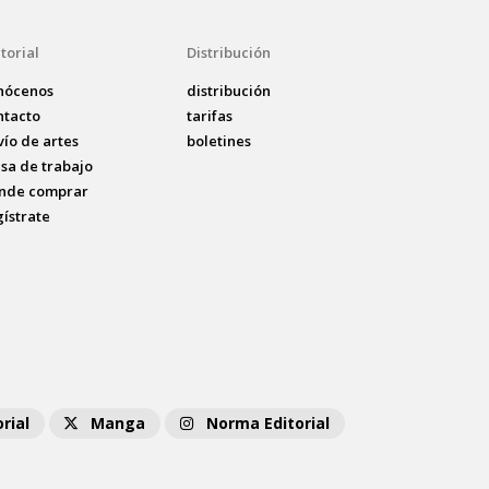
torial
Distribución
nócenos
distribución
ntacto
tarifas
vío de artes
boletines
lsa de trabajo
nde comprar
gístrate
rial
Manga
Norma Editorial