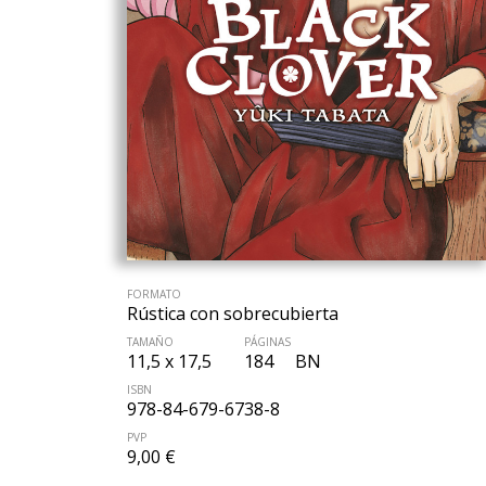
FORMATO
Rústica con sobrecubierta
TAMAÑO
PÁGINAS
11,5 x 17,5
184
BN
ISBN
978-84-679-6738-8
PVP
9,00 €