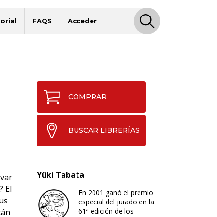
orial
FAQS
Acceder
COMPRAR
BUSCAR LIBRERÍAS
Yûki Tabata
lvar
? El
En 2001 ganó el premio
ius
especial del jurado en la
61ª edición de los
tán