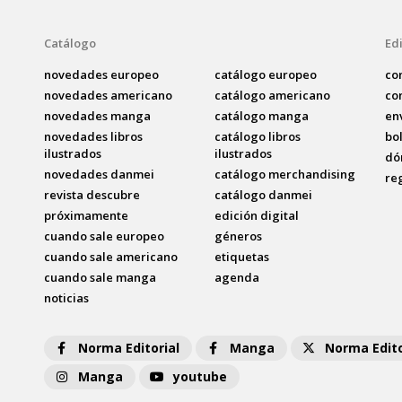
Catálogo
Edi
novedades europeo
catálogo europeo
co
novedades americano
catálogo americano
co
novedades manga
catálogo manga
en
novedades libros
catálogo libros
bo
ilustrados
ilustrados
dó
novedades danmei
catálogo merchandising
re
revista descubre
catálogo danmei
próximamente
edición digital
cuando sale europeo
géneros
cuando sale americano
etiquetas
cuando sale manga
agenda
noticias
Norma Editorial
Manga
Norma Edito
Manga
youtube