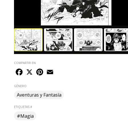
COMPARTIR EN
Facebook
X
Pinterest
Email
GÉNERO
Aventuras y Fantasía
ETIQUETAS #
#Magia