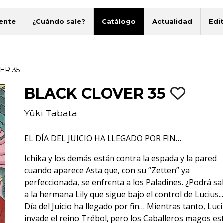
ente
¿Cuándo sale?
Catálogo
Actualidad
Edit
ER 35
BLACK CLOVER 35
Yûki Tabata
EL DÍA DEL JUICIO HA LLEGADO POR FIN…
Ichika y los demás están contra la espada y la pared
cuando aparece Asta que, con su “Zetten” ya
perfeccionada, se enfrenta a los Paladines. ¿Podrá sa
a la hermana Lily que sigue bajo el control de Lucius...
Día del Juicio ha llegado por fin… Mientras tanto, Luc
invade el reino Trébol, pero los Caballeros magos es