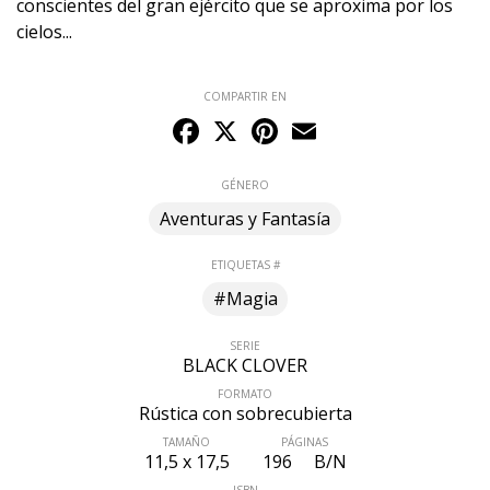
conscientes del gran ejército que se aproxima por los
cielos...
COMPARTIR EN
Facebook
X
Pinterest
Email
GÉNERO
Aventuras y Fantasía
ETIQUETAS #
#Magia
SERIE
BLACK CLOVER
FORMATO
Rústica con sobrecubierta
TAMAÑO
PÁGINAS
11,5 x 17,5
196
B/N
ISBN