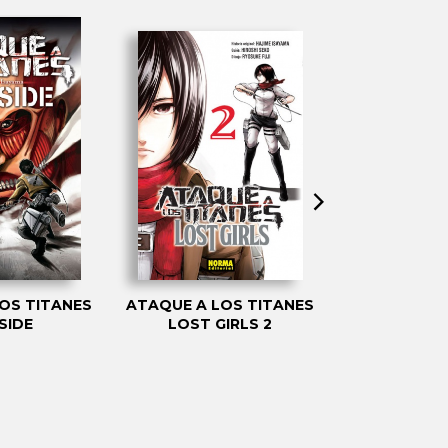
OS TITANES
ATAQUE A LOS TITANES
ATAQUE A L
SIDE
LOST GIRLS 2
2