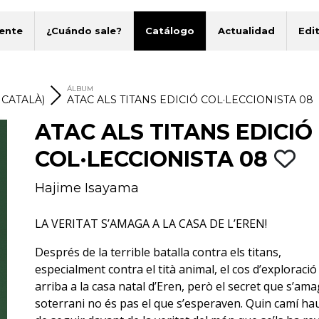
ente
¿Cuándo sale?
Catálogo
Actualidad
Edit
ÁLBUM
 CATALÀ)
ATAC ALS TITANS EDICIÓ COL·LECCIONISTA 08
ATAC ALS TITANS EDICIÓ
COL·LECCIONISTA 08
Hajime Isayama
LA VERITAT S’AMAGA A LA CASA DE L’EREN!
Després de la terrible batalla contra els titans,
especialment contra el tità animal, el cos d’exploració
arriba a la casa natal d’Eren, però el secret que s’ama
soterrani no és pas el que s’esperaven. Quin camí ha