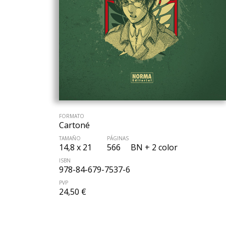
FORMATO
Cartoné
TAMAÑO
PÁGINAS
14,8 x 21
566
BN + 2 color
ISBN
978-84-679-7537-6
PVP
24,50 €