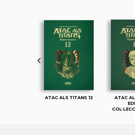
LS TITANS
ATAC ALS TITANS 12
ATAC AL
ICIÓ
ED
IONISTA 01
COL·LECC