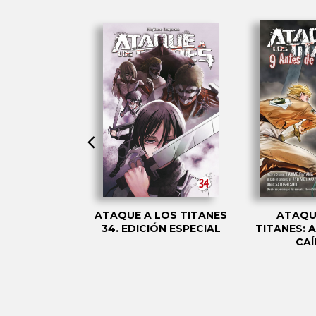
E A LOS
ATAQUE A LOS TITANES
ATAQU
ANTES DE LA
34. EDICIÓN ESPECIAL
TITANES: 
ÍDA 4
CAÍ