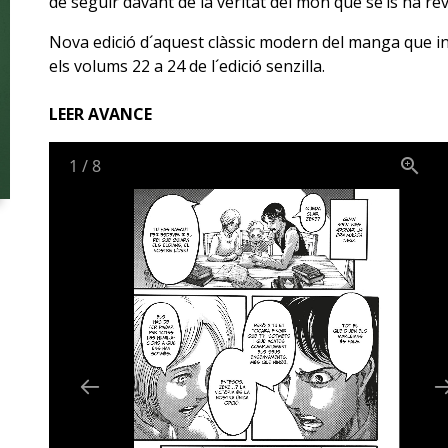
de seguir davant de la veritat del món que se’ls ha rev
Nova edició d´aquest clàssic modern del manga que i
els volums 22 a 24 de l´edició senzilla.
LEER AVANCE
1
/
8