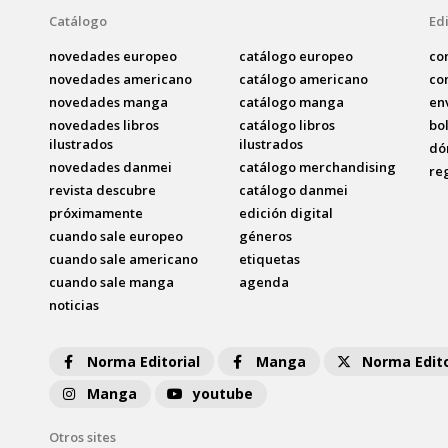
Catálogo
Edi
novedades europeo
catálogo europeo
co
novedades americano
catálogo americano
co
novedades manga
catálogo manga
en
novedades libros
catálogo libros
bo
ilustrados
ilustrados
dó
novedades danmei
catálogo merchandising
re
revista descubre
catálogo danmei
próximamente
edición digital
cuando sale europeo
géneros
cuando sale americano
etiquetas
cuando sale manga
agenda
noticias
Norma Editorial
Manga
Norma Edito
Manga
youtube
Otros sites