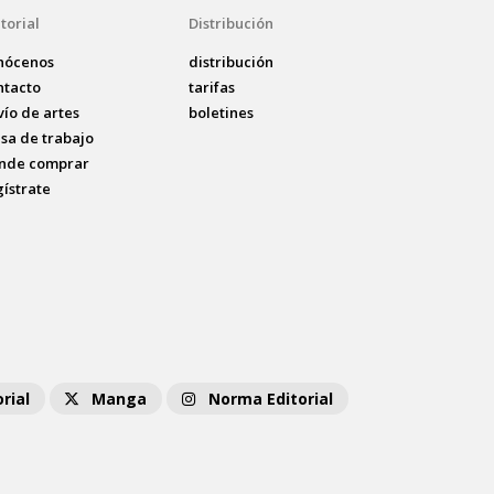
torial
Distribución
nócenos
distribución
ntacto
tarifas
vío de artes
boletines
lsa de trabajo
nde comprar
gístrate
rial
Manga
Norma Editorial