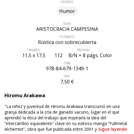
GÉNERO
Humor
SERIE
ARISTOCRACIA CAMPESINA
FORMATO
Rústica con sobrecubierta
TAMAÑO
PÁGINAS
11,5 x 17,5
112
B/N + 8 págs. Color
ISBN
978-84-679-1349-1
PVP
7,50 €
ÚLTIMO NÚMERO PUBLICADO
Hiromu Arakawa
"La niñez y juventud de Hiromu Arakawa transcurrió en una
granja dedicada a la cría de ganado vacuno, lugar en el que
aprendió la ética del trabajo que inspiraría la idea del
“intercambio equivalente” clave en su exitoso manga “Fullmetal
Alchemist”, obra que fue publicada entre 2001 y
Sigue leyendo