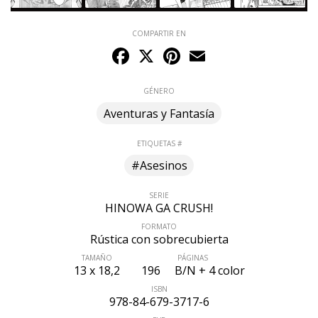
COMPARTIR EN
Facebook
X
Pinterest
Email
GÉNERO
Aventuras y Fantasía
ETIQUETAS #
#Asesinos
SERIE
HINOWA GA CRUSH!
FORMATO
Rústica con sobrecubierta
TAMAÑO
PÁGINAS
13 x 18,2
196
B/N + 4 color
ISBN
978-84-679-3717-6