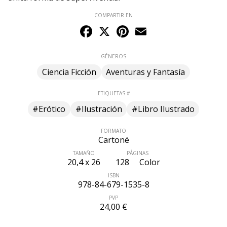
COMPARTIR EN
Facebook
X
Pinterest
Email
GÉNEROS
Ciencia Ficción
Aventuras y Fantasía
ETIQUETAS #
#Erótico
#Ilustración
#Libro Ilustrado
FORMATO
Cartoné
TAMAÑO
PÁGINAS
20,4 x 26
128
Color
ISBN
978-84-679-1535-8
PVP
24,00 €