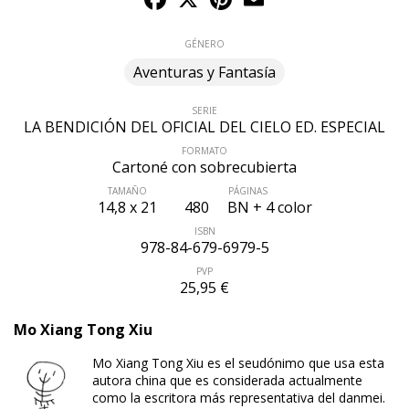
GÉNERO
Aventuras y Fantasía
SERIE
LA BENDICIÓN DEL OFICIAL DEL CIELO ED. ESPECIAL
FORMATO
Cartoné con sobrecubierta
TAMAÑO
PÁGINAS
14,8 x 21
480
BN + 4 color
ISBN
978-84-679-6979-5
PVP
25,95 €
Mo Xiang Tong Xiu
Mo Xiang Tong Xiu es el seudónimo que usa esta
autora china que es considerada actualmente
como la escritora más representativa del danmei.