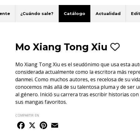
ente
¿Cuándo sale?
Catálogo
Actualidad
Edit
Mo Xiang Tong Xiu
Mo Xiang Tong Xiu es el seudónimo que usa esta aut
considerada actualmente como la escritora más repre
danmei. Como muchos autores, es recelosa de su vida
conocemos más allá de su talentosa pluma y de ser u
al género. Inició su carrera tras escribir historias co
sus mangas favoritos.
COMPARTIR EN
Facebook
X
Pinterest
Email