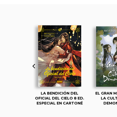
ASTER OF
LA BENDICIÓN DEL
EL GRAN 
CULTIVATION
OFICIAL DEL CIELO 8 ED.
LA CUL
 ZU SHI) 1
ESPECIAL EN CARTONÉ
DEMON