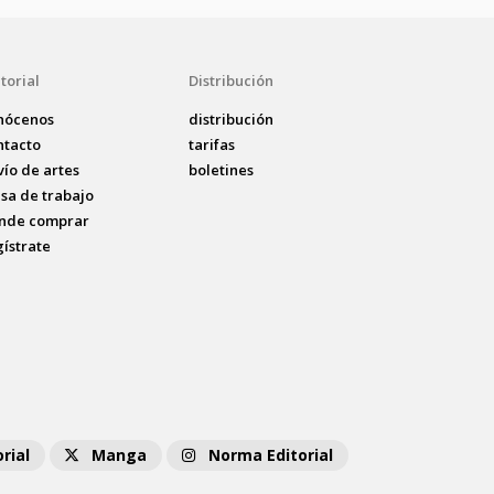
torial
Distribución
nócenos
distribución
ntacto
tarifas
vío de artes
boletines
lsa de trabajo
nde comprar
gístrate
rial
Manga
Norma Editorial