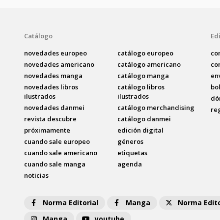
Catálogo
Edi
novedades europeo
catálogo europeo
co
novedades americano
catálogo americano
co
novedades manga
catálogo manga
en
novedades libros
catálogo libros
bo
ilustrados
ilustrados
dó
novedades danmei
catálogo merchandising
re
revista descubre
catálogo danmei
próximamente
edición digital
cuando sale europeo
géneros
cuando sale americano
etiquetas
cuando sale manga
agenda
noticias
Norma Editorial
Manga
Norma Edito
Manga
youtube