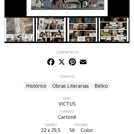
COMPARTIR EN
Facebook
X
Pinterest
Email
GÉNEROS
Histórico
Obras Literarias
Bélico
SERIE
VICTUS
FORMATO
Cartoné
TAMAÑO
PÁGINAS
22 x 29,5
56
Color