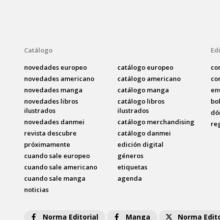
Catálogo
Edi
novedades europeo
catálogo europeo
co
novedades americano
catálogo americano
co
novedades manga
catálogo manga
en
novedades libros
catálogo libros
bo
ilustrados
ilustrados
dó
novedades danmei
catálogo merchandising
re
revista descubre
catálogo danmei
próximamente
edición digital
cuando sale europeo
géneros
cuando sale americano
etiquetas
cuando sale manga
agenda
noticias
Norma Editorial
Manga
Norma Edito