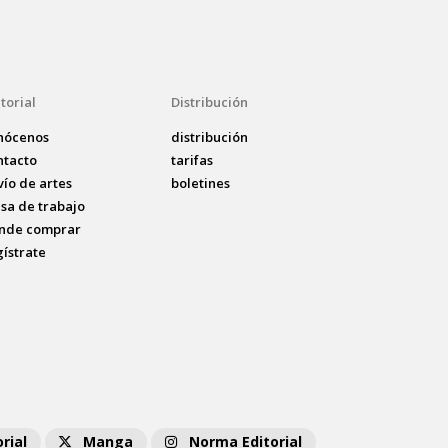
torial
Distribución
nócenos
distribución
ntacto
tarifas
vío de artes
boletines
lsa de trabajo
nde comprar
gístrate
rial
Manga
Norma Editorial