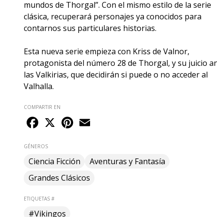
mundos de Thorgal”. Con el mismo estilo de la serie
clásica, recuperará personajes ya conocidos para
contarnos sus particulares historias.
Esta nueva serie empieza con Kriss de Valnor,
protagonista del número 28 de Thorgal, y su juicio a
las Valkirias, que decidirán si puede o no acceder al
Valhalla.
COMPARTIR EN
Facebook
X
Pinterest
Email
GÉNEROS
Ciencia Ficción
Aventuras y Fantasía
Grandes Clásicos
ETIQUETAS #
#Vikingos