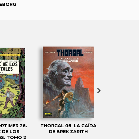
HEBORG
UNA R
RTIMER 26.
THORGAL 06. LA CAÍDA
THORGAL 05
E DE LOS
DE BREK ZARITH
DE LAS 
S. TOMO 2