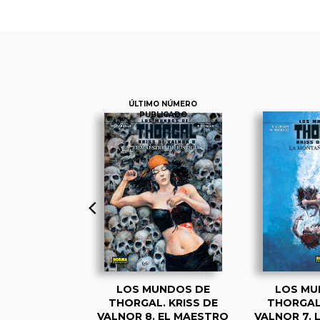
ÚLTIMO NÚMERO
PUBLICADO
UNDOS DE
LOS MUNDOS DE
LOS MU
. KRISS DE
THORGAL. KRISS DE
THORGAL.
NOR 2
VALNOR 8. EL MAESTRO
VALNOR 7.