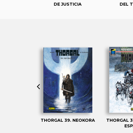
DE JUSTICIA
DEL 
24: ARACNEA
THORGAL 39. NEOKORA
THORGAL 3
ES