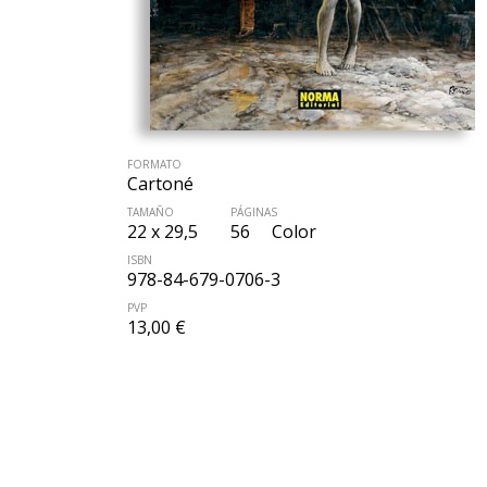
FORMATO
Cartoné
TAMAÑO
PÁGINAS
22 x 29,5
56
Color
ISBN
978-84-679-0706-3
PVP
13,00 €