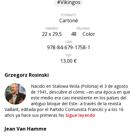
#Vikingos
FORMATO
Cartoné
TAMAÑO
PÁGINAS
22 x 29,5
48
Color
ISBN
978-84-679-1758-1
PVP
13,00 €
Grzegorz Rosinski
Nacido en Stalowa Wola (Polonia) el 3 de agosto
de 1941, descubre el cómic –en una época en que
este medio era casi inexistente en los países del
antiguo bloque del Este- a través de la revista
Vaillant, editada por el Partido Comunista Francés y a los 16
años ya hace sus primeras his
Sigue leyendo
Jean Van Hamme