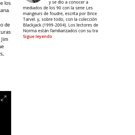
y se dio a conocer a
e los
mediados de los 90 con la serie Les
cana.
mangeurs de foudre, escrita por Brice
Tarvel. y, sobre todo, con la colección
no de
Blackjack (1999-2004). Los lectores de
Norma están familiarizados con su tra
turas
Sigue leyendo
 Jim
ue
s,