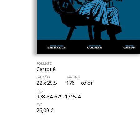
FORMATO
Cartoné
TAMAÑO
PÁGINAS
22 x 29,5
176
color
ISBN
978-84-679-1715-4
PVP
26,00 €