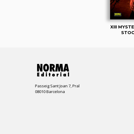
XIII MYSTE
STO
Passeig Sant Joan 7, Pral
08010 Barcelona