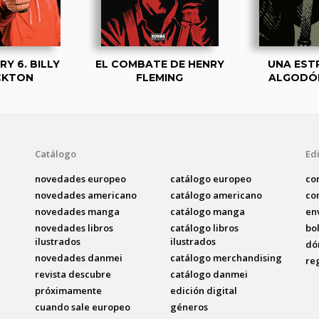
RY 6. BILLY
EL COMBATE DE HENRY
UNA EST
CKTON
FLEMING
ALGODÓ
Catálogo
Edi
novedades europeo
catálogo europeo
co
novedades americano
catálogo americano
co
novedades manga
catálogo manga
en
novedades libros
catálogo libros
bo
ilustrados
ilustrados
dó
novedades danmei
catálogo merchandising
re
revista descubre
catálogo danmei
próximamente
edición digital
cuando sale europeo
géneros