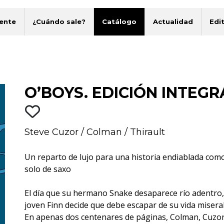
ente
¿Cuándo sale?
Catálogo
Actualidad
Edit
O’BOYS. EDICIÓN INTEGR
Steve Cuzor
/
Colman
/
Thirault
Un reparto de lujo para una historia endiablada com
solo de saxo
El día que su hermano Snake desaparece río adentro,
joven Finn decide que debe escapar de su vida misera
En apenas dos centenares de páginas, Colman, Cuzor