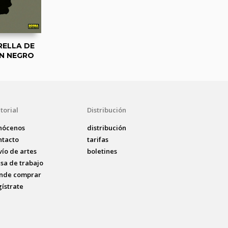
RELLA DE
N NEGRO
torial
Distribución
nócenos
distribución
ntacto
tarifas
vío de artes
boletines
lsa de trabajo
nde comprar
gístrate