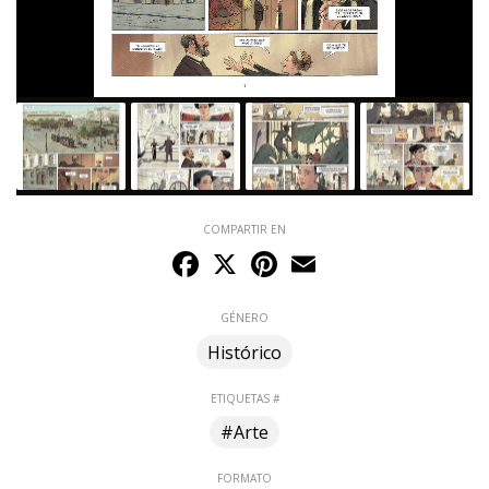
COMPARTIR EN
Facebook
X
Pinterest
Email
GÉNERO
Histórico
ETIQUETAS #
#Arte
FORMATO