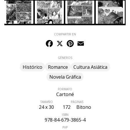
documentación en el que Christian Durieux lo secunda
con una delicadeza de armonías y ambientes propia de
un historietista como Jirô Taniguchi o de un cineasta
como Yasujiro Ozu.
COMPARTIR EN
Facebook
X
Pinterest
Email
GÉNEROS
Histórico
Romance
Cultura Asiática
Novela Gráfica
FORMATO
Cartoné
TAMAÑO
PÁGINAS
24 x 30
172
Bitono
ISBN
978-84-679-3865-4
PVP