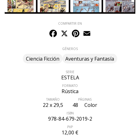
COMPARTIR EN
Facebook
X
Pinterest
Email
GÉNEROS
Ciencia Ficción
Aventuras y Fantasía
SERIE
ESTELA
FORMATO
Rústica
TAMAÑO
PÁGINAS
22 x 29,5
48
Color
ISBN
978-84-679-2019-2
PVP
12,00 €