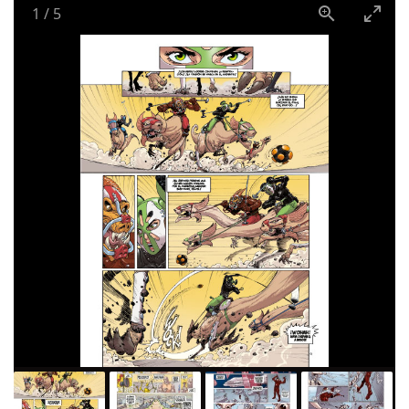
1
/
5