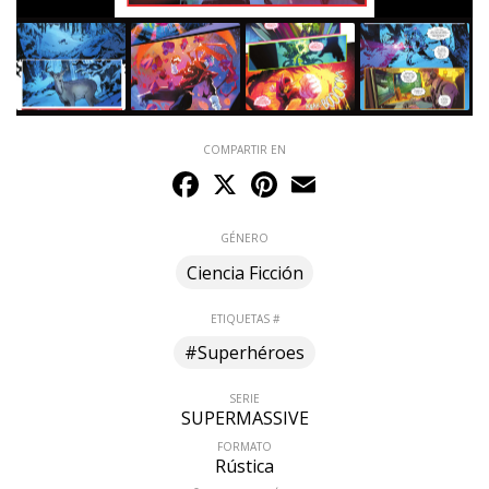
COMPARTIR EN
Facebook
X
Pinterest
Email
GÉNERO
Ciencia Ficción
ETIQUETAS #
#Superhéroes
SERIE
SUPERMASSIVE
FORMATO
Rústica