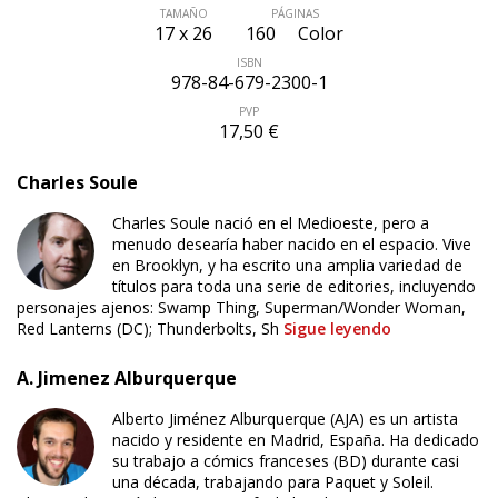
TAMAÑO
PÁGINAS
17 x 26
160
Color
ISBN
978-84-679-2300-1
PVP
17,50 €
Charles Soule
Charles Soule nació en el Medioeste, pero a
menudo desearía haber nacido en el espacio. Vive
en Brooklyn, y ha escrito una amplia variedad de
títulos para toda una serie de editories, incluyendo
personajes ajenos: Swamp Thing, Superman/Wonder Woman,
Red Lanterns (DC); Thunderbolts, Sh
Sigue leyendo
A. Jimenez Alburquerque
ÚLTIMO NÚMERO PUBLICADO
Alberto Jiménez Alburquerque (AJA) es un artista
nacido y residente en Madrid, España. Ha dedicado
su trabajo a cómics franceses (BD) durante casi
una década, trabajando para Paquet y Soleil.