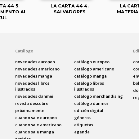
TA 44 5.
LA CARTA 44 4.
LA CART
MIENTO AL
SALVADORES
MATERIA
ZUL
Catálogo
Edi
novedades europeo
catálogo europeo
co
novedades americano
catálogo americano
co
novedades manga
catálogo manga
en
novedades libros
catálogo libros
bo
ilustrados
ilustrados
dó
novedades danmei
catálogo merchandising
re
revista descubre
catálogo danmei
próximamente
edición digital
cuando sale europeo
géneros
cuando sale americano
etiquetas
cuando sale manga
agenda