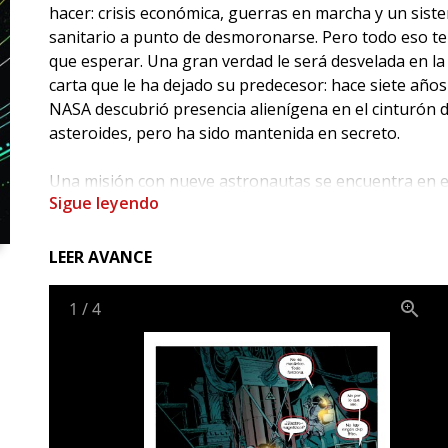
hacer: crisis económica, guerras en marcha y un sist
sanitario a punto de desmoronarse. Pero todo eso t
que esperar. Una gran verdad le será desvelada en la
carta que le ha dejado su predecesor: hace siete años
NASA descubrió presencia alienígena en el cinturón 
asteroides, pero ha sido mantenida en secreto.
Una misión con nueve astronautas se encuentra en 
Sigue leyendo
momentos de camino al extraño objeto. Su misión:
descubrir de qué se trata. Su destino: incierto. Steph
Blades es ahora el hombre más poderoso de la Tierra
LEER AVANCE
Pero solo de la Tierra.
1
/
4
Charles Soule (Hulka, La muerte de Lobezno) y el arti
madrileño Alberto Jiménez Alburquerque presentan 
intrigante historia que aúna interesantes elementos
grandes éxitos como Expediente X, Contact, Gravity o 
marciano