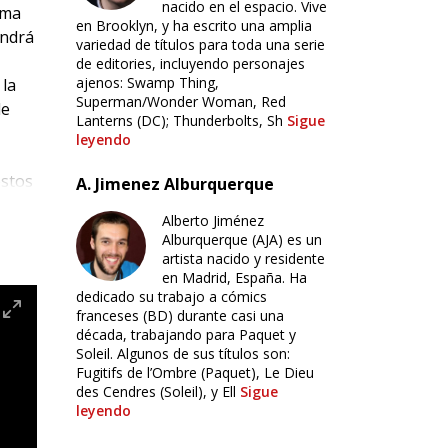
nacido en el espacio. Vive
ema
en Brooklyn, y ha escrito una amplia
endrá
variedad de títulos para toda una serie
de editories, incluyendo personajes
ajenos: Swamp Thing,
 la
Superman/Wonder Woman, Red
de
Lanterns (DC); Thunderbolts, Sh
Sigue
leyendo
estos
A. Jimenez Alburquerque
Alberto Jiménez
en
Alburquerque (AJA) es un
.
artista nacido y residente
en Madrid, España. Ha
dedicado su trabajo a cómics
franceses (BD) durante casi una
sta
década, trabajando para Paquet y
una
Soleil. Algunos de sus títulos son:
 de
Fugitifs de l’Ombre (Paquet), Le Dieu
des Cendres (Soleil), y Ell
Sigue
El
leyendo