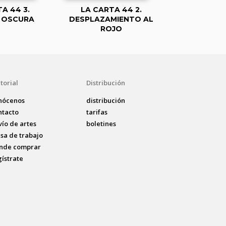
A 44 3.
LA CARTA 44 2.
 OSCURA
DESPLAZAMIENTO AL
ROJO
torial
Distribución
nócenos
distribución
ntacto
tarifas
vío de artes
boletines
lsa de trabajo
nde comprar
gístrate