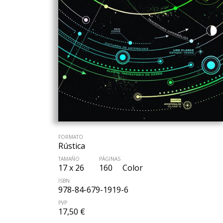
FORMATO
Rústica
TAMAÑO
PÁGINAS
17 x 26
160
Color
ISBN
978-84-679-1919-6
PVP
17,50 €