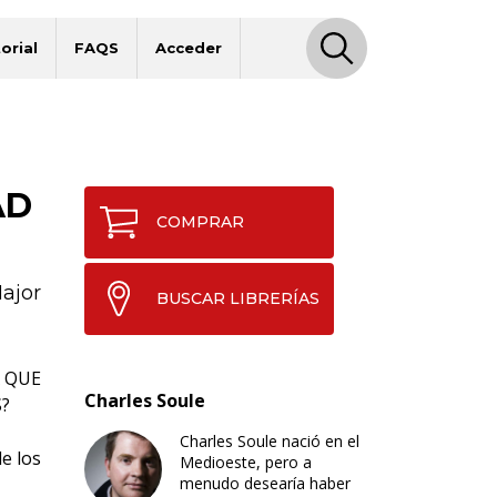
orial
FAQS
Acceder
AD
COMPRAR
ajor
BUSCAR LIBRERÍAS
 QUE
Charles Soule
?
Charles Soule nació en el
e los
Medioeste, pero a
menudo desearía haber