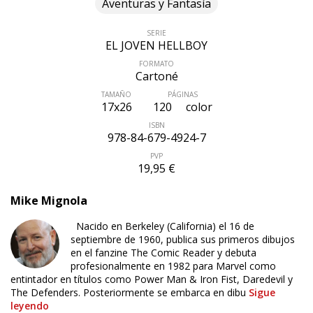
Aventuras y Fantasía
SERIE
EL JOVEN HELLBOY
FORMATO
Cartoné
TAMAÑO
PÁGINAS
17x26
120
color
ISBN
978-84-679-4924-7
PVP
19,95 €
Mike Mignola
Nacido en Berkeley (California) el 16 de
septiembre de 1960, publica sus primeros dibujos
en el fanzine The Comic Reader y debuta
profesionalmente en 1982 para Marvel como
entintador en títulos como Power Man & Iron Fist, Daredevil y
The Defenders. Posteriormente se embarca en dibu
Sigue
leyendo