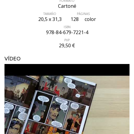
FORMATO
Cartoné
TAMAÑO
PÁGINAS
20,5 x 31,3
128
color
ISBN
978-84-679-7221-4
PVP
29,50 €
VÍDEO