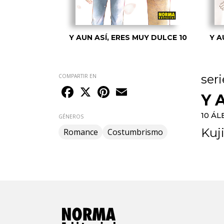
MUY DULCE 1
Y AUN ASÍ, ERES MUY DULCE 10
Y A
seri
COMPARTIR EN
Facebook
X
Pinterest
Email
Y 
10 Á
GÉNEROS
Kuj
Romance
Costumbrismo