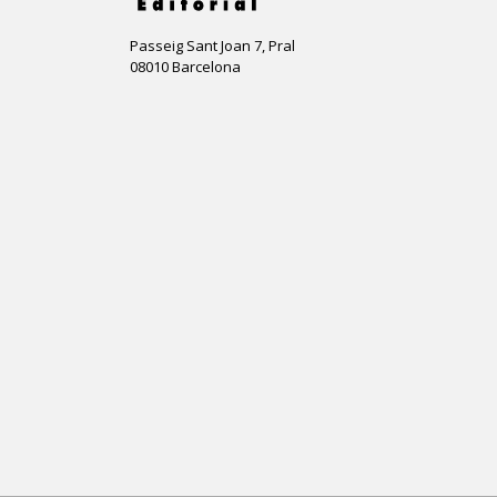
Passeig Sant Joan 7, Pral
08010 Barcelona