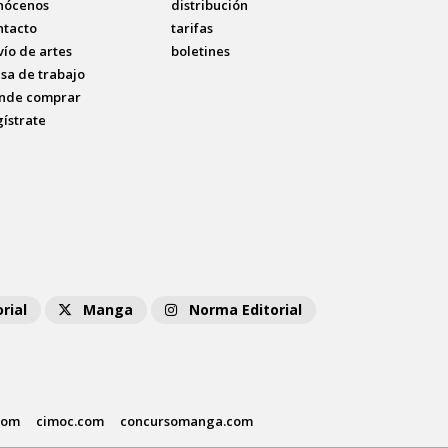
nócenos
distribución
ntacto
tarifas
vío de artes
boletines
lsa de trabajo
nde comprar
gístrate
rial
Manga
Norma Editorial
com
cimoc.com
concursomanga.com