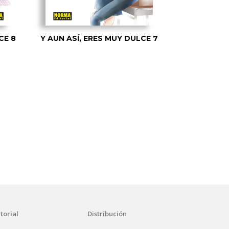
CE 8
Y AUN ASÍ, ERES MUY DULCE 7
Y AUN ASÍ,
torial
Distribución