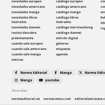
novedades europeo
catálogo europeo
co
novedades americano
catálogo americano
co
novedades manga
catálogo manga
en
novedades libros
catálogo libros
bo
ilustrados
ilustrados
dó
novedades danmei
catálogo merchandising
re
revista descubre
catálogo danmei
próximamente
edición digital
cuando sale europeo
géneros
cuando sale americano
etiquetas
cuando sale manga
agenda
noticias
Norma Editorial
Manga
Norma Edito
Manga
youtube
Otros sites
normaeditorial.cat
normacomics.com
editorialastronave.