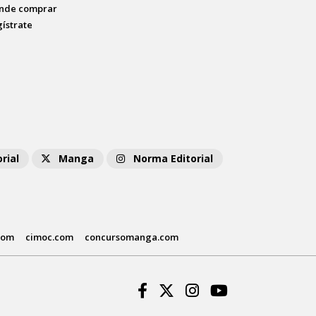
nde comprar
gístrate
rial
Manga
Norma Editorial
com
cimoc.com
concursomanga.com
Facebook
Twitter
Instagram
Youtube