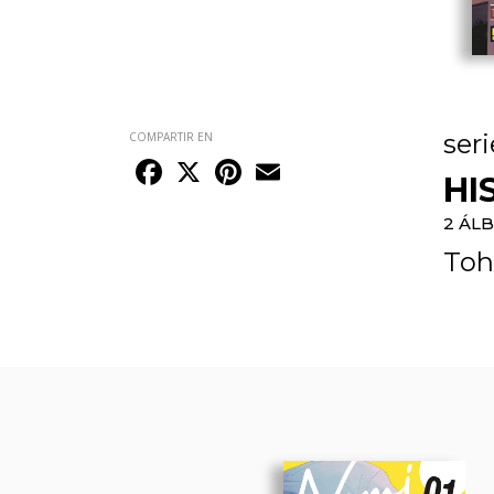
seri
COMPARTIR EN
Facebook
X
Pinterest
Email
HI
2 ÁL
Toh