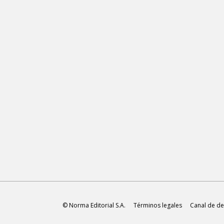
© Norma Editorial S.A.
Términos legales
Canal de de