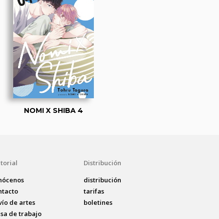
NOMI X SHIBA 4
torial
Distribución
nócenos
distribución
ntacto
tarifas
vío de artes
boletines
lsa de trabajo