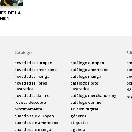
ES DE LA
HE 1
Catálogo
Edi
novedades europeo
catálogo europeo
co
novedades americano
catálogo americano
co
novedades manga
catálogo manga
en
novedades libros
catálogo libros
bo
ilustrados
ilustrados
dó
novedades danmei
catálogo merchandising
re
revista descubre
catálogo danmei
próximamente
edición digital
cuando sale europeo
géneros
cuando sale americano
etiquetas
cuando sale manga
agenda