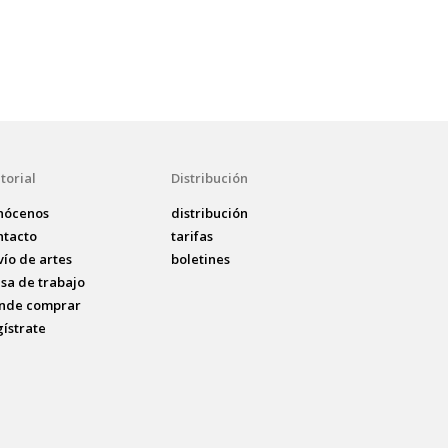
torial
Distribución
nócenos
distribución
ntacto
tarifas
vío de artes
boletines
lsa de trabajo
nde comprar
gístrate