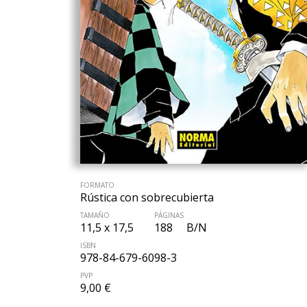
FORMATO
Rústica con sobrecubierta
TAMAÑO
PÁGINAS
11,5 x 17,5
188
B/N
ISBN
978-84-679-6098-3
PVP
9,00 €