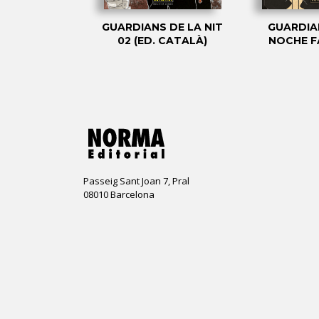
DE LA NIT 10
GUARDIANS DE LA NIT
GUARDIA
CATALÀ)
02 (ED. CATALÀ)
NOCHE F
Passeig Sant Joan 7, Pral
08010 Barcelona