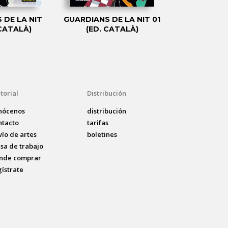
 DE LA NIT
GUARDIANS DE LA NIT 01
GUARDIAN
 CATALÀ)
(ED. CATALÀ)
NOCHE. A
KIMET
torial
Distribución
nócenos
distribución
ntacto
tarifas
vío de artes
boletines
lsa de trabajo
nde comprar
gístrate