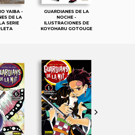
O YAIBA -
GUARDIANES DE LA
GUARDIAN
ES DE LA
NOCHE -
NOCHE - L
LA SERIE
ILUSTRACIONES DE
COLOREA
LETA
KOYOHARU GOTOUGE