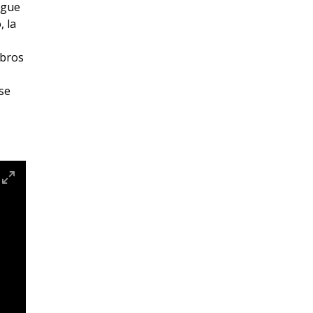
igue
 la
mbros
 se