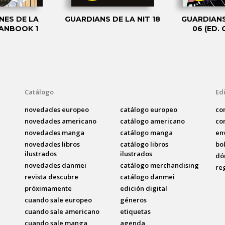
NES DE LA
GUARDIANS DE LA NIT 18
GUARDIANS
ANBOOK 1
06 (ED.
Catálogo
Edi
novedades europeo
catálogo europeo
co
novedades americano
catálogo americano
co
novedades manga
catálogo manga
en
novedades libros
catálogo libros
bo
ilustrados
ilustrados
dó
novedades danmei
catálogo merchandising
re
revista descubre
catálogo danmei
próximamente
edición digital
cuando sale europeo
géneros
cuando sale americano
etiquetas
cuando sale manga
agenda