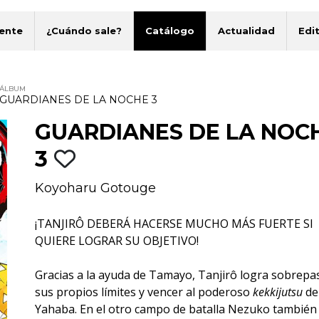
ente
¿Cuándo sale?
Catálogo
Actualidad
Edit
ÁLBUM
GUARDIANES DE LA NOCHE 3
GUARDIANES DE LA NOC
3
Koyoharu Gotouge
¡TANJIRÔ DEBERÁ HACERSE MUCHO MÁS FUERTE SI
QUIERE LOGRAR SU OBJETIVO!
Gracias a la ayuda de Tamayo, Tanjirô logra sobrepa
sus propios límites y vencer al poderoso
kekkijutsu
de
Yahaba. En el otro campo de batalla Nezuko también 