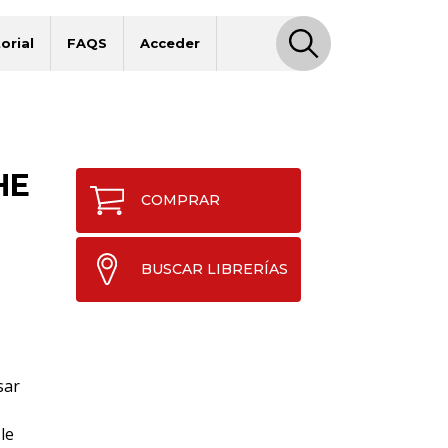
orial
FAQS
Acceder
HE
COMPRAR
BUSCAR LIBRERÍAS
sar
le