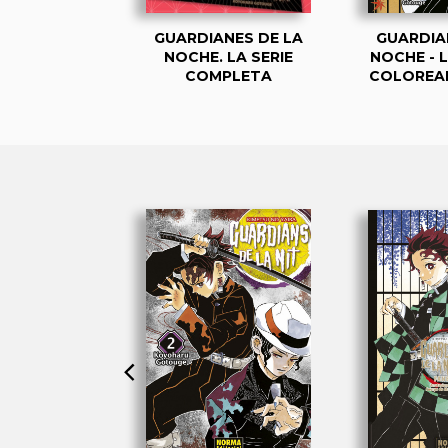
NES DE LA
GUARDIANES DE LA
GUARDIA
CHE 1
NOCHE. LA SERIE
NOCHE - 
COMPLETA
COLOREA