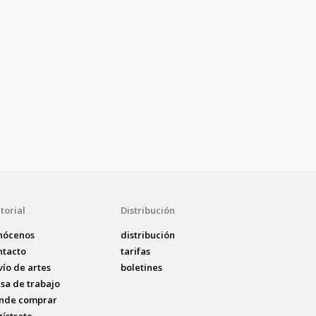
torial
Distribución
nócenos
distribución
ntacto
tarifas
vío de artes
boletines
lsa de trabajo
nde comprar
gístrate