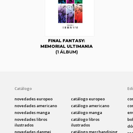
FINAL FANTASY:
MEMORIAL ULTIMANIA
(1 ÁLBUM)
Catálogo
Edi
novedades europeo
catálogo europeo
co
novedades americano
catálogo americano
co
novedades manga
catálogo manga
en
novedades libros
catálogo libros
bo
ilustrados
ilustrados
dó
novedades danmei
catálogo merchandising
re