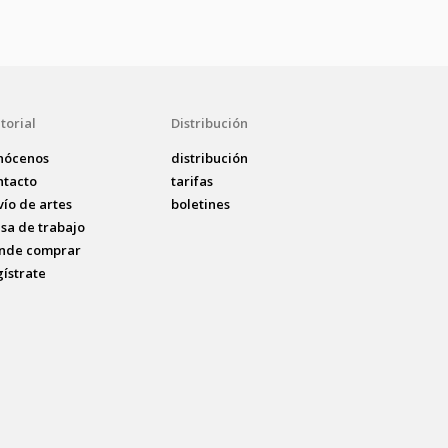
torial
Distribución
nócenos
distribución
ntacto
tarifas
vío de artes
boletines
lsa de trabajo
nde comprar
gístrate