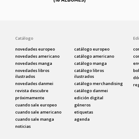
Catálogo
Edi
novedades europeo
catálogo europeo
co
novedades americano
catálogo americano
co
novedades manga
catálogo manga
en
novedades libros
catálogo libros
bo
ilustrados
ilustrados
dó
novedades danmei
catálogo merchandising
re
revista descubre
catálogo danmei
próximamente
edición digital
cuando sale europeo
géneros
cuando sale americano
etiquetas
cuando sale manga
agenda
noticias