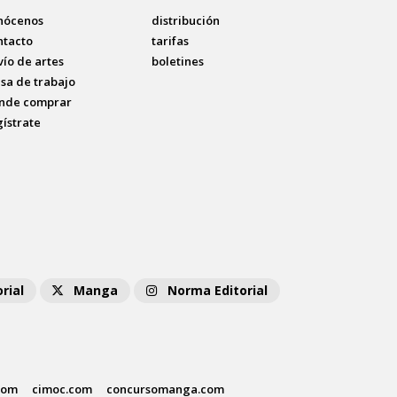
nócenos
distribución
ntacto
tarifas
vío de artes
boletines
lsa de trabajo
nde comprar
gístrate
rial
Manga
Norma Editorial
com
cimoc.com
concursomanga.com