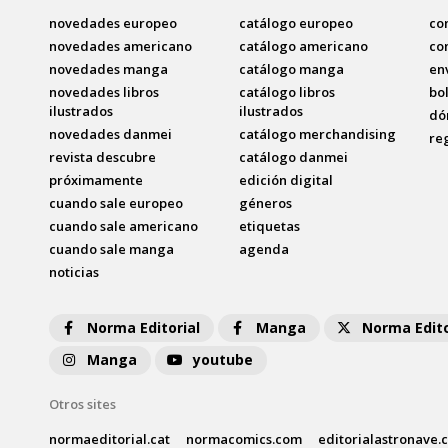
novedades europeo
catálogo europeo
co
novedades americano
catálogo americano
co
novedades manga
catálogo manga
en
novedades libros
catálogo libros
bo
ilustrados
ilustrados
dó
novedades danmei
catálogo merchandising
re
revista descubre
catálogo danmei
próximamente
edición digital
cuando sale europeo
géneros
cuando sale americano
etiquetas
cuando sale manga
agenda
noticias
Norma Editorial
Manga
Norma Edito
Manga
youtube
Otros sites
normaeditorial.cat
normacomics.com
editorialastronave.