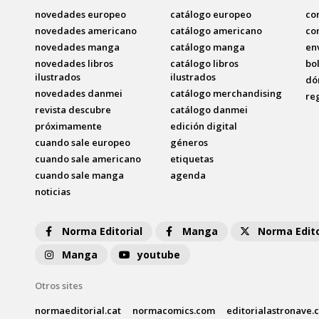
novedades europeo
catálogo europeo
co
novedades americano
catálogo americano
co
novedades manga
catálogo manga
en
novedades libros
catálogo libros
bo
ilustrados
ilustrados
dó
novedades danmei
catálogo merchandising
re
revista descubre
catálogo danmei
próximamente
edición digital
cuando sale europeo
géneros
cuando sale americano
etiquetas
cuando sale manga
agenda
noticias
Norma Editorial
Manga
Norma Edito
Manga
youtube
Otros sites
normaeditorial.cat
normacomics.com
editorialastronave.