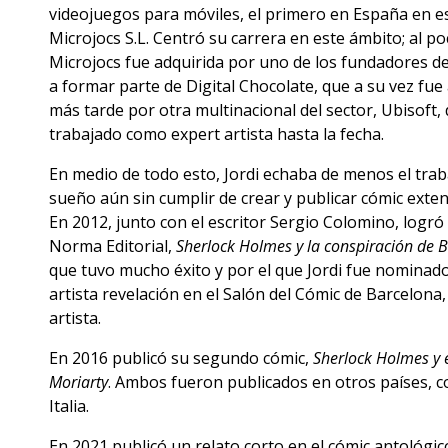
videojuegos para móviles, el primero en España en es
Microjocs S.L. Centró su carrera en este ámbito; al p
Microjocs fue adquirida por uno de los fundadores d
a formar parte de Digital Chocolate, que a su vez fu
más tarde por otra multinacional del sector, Ubisoft,
trabajado como expert artista hasta la fecha.
En medio de todo esto, Jordi echaba de menos el traba
sueño aún sin cumplir de crear y publicar cómic exten
En 2012, junto con el escritor Sergio Colomino, logró
Norma Editorial,
Sherlock Holmes y la conspiración de 
que tuvo mucho éxito y por el que Jordi fue nominad
artista revelación en el Salón del Cómic de Barcelona,
artista.
En 2016 publicó su segundo cómic,
Sherlock Holmes y 
Moriarty
. Ambos fueron publicados en otros países, c
Italia.
En 2021 publicó un relato corto en el cómic antológi