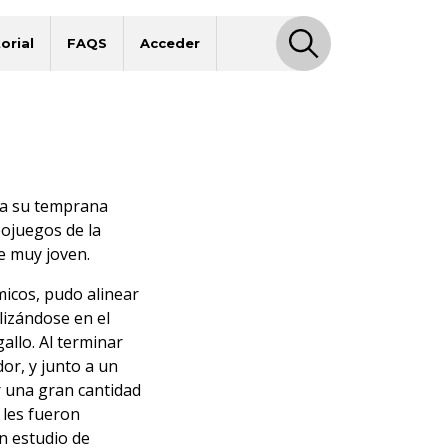
orial
FAQS
Acceder
s a su temprana
eojuegos de la
e muy joven.
icos, pudo alinear
lizándose en el
allo. Al terminar
or, y junto a un
 una gran cantidad
 les fueron
n estudio de