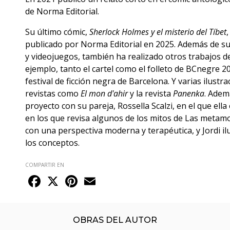
de Norma Editorial.
Su último cómic,
Sherlock Holmes y el misterio del Tíbet
publicado por Norma Editorial en 2025. Además de su
y videojuegos, también ha realizado otros trabajos de
ejemplo, tanto el cartel como el folleto de BCnegre 2
festival de ficción negra de Barcelona. Y varias ilustr
revistas como
El mon d'ahir
y la revista
Panenka
. Adem
proyecto con su pareja, Rossella Scalzi, en el que ella 
en los que revisa algunos de los mitos de Las metamo
con una perspectiva moderna y terapéutica, y Jordi ilu
los conceptos.
COMPARTIR EN
Facebook
X
Pinterest
Email
OBRAS DEL AUTOR