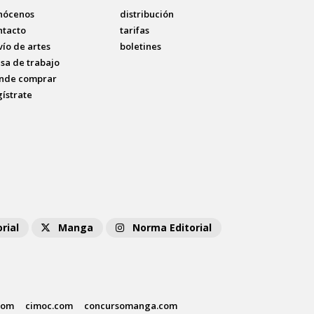
nócenos
distribución
ntacto
tarifas
vío de artes
boletines
lsa de trabajo
nde comprar
gístrate
rial
Manga
Norma Editorial
com
cimoc.com
concursomanga.com