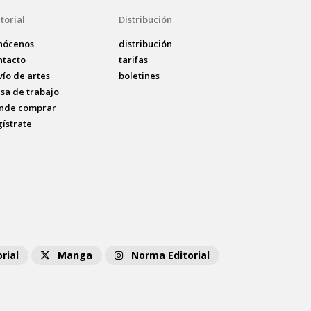
torial
Distribución
nócenos
distribución
ntacto
tarifas
vío de artes
boletines
lsa de trabajo
nde comprar
gístrate
rial
Manga
Norma Editorial