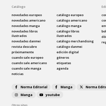
Catálogo
Edi
novedades europeo
catálogo europeo
co
novedades americano
catálogo americano
co
novedades manga
catálogo manga
en
novedades libros
catálogo libros
bo
ilustrados
ilustrados
dó
novedades danmei
catálogo merchandising
re
revista descubre
catálogo danmei
próximamente
edición digital
cuando sale europeo
géneros
cuando sale americano
etiquetas
cuando sale manga
agenda
noticias
Norma Editorial
Manga
Norma Edito
Manga
youtube
Otros sites