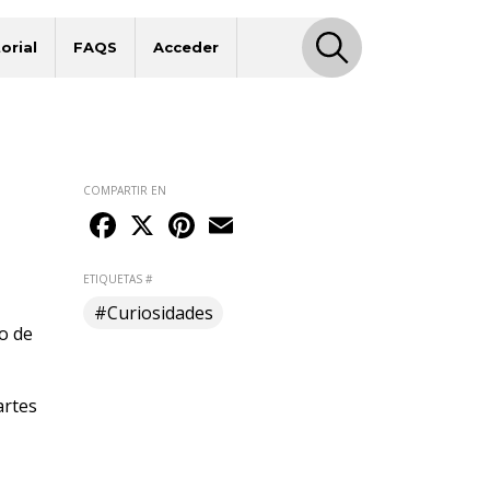
orial
FAQS
Acceder
COMPARTIR EN
Facebook
X
Pinterest
Email
ETIQUETAS #
#Curiosidades
o de
rtes