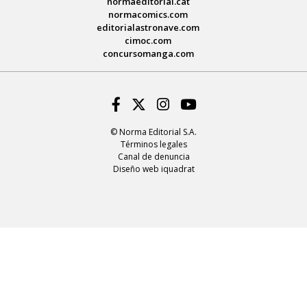
normaeditorial.cat
normacomics.com
editorialastronave.com
cimoc.com
concursomanga.com
Facebook
Twitter
Instagram
Youtube
© Norma Editorial S.A.
Términos legales
Canal de denuncia
Diseño web iquadrat