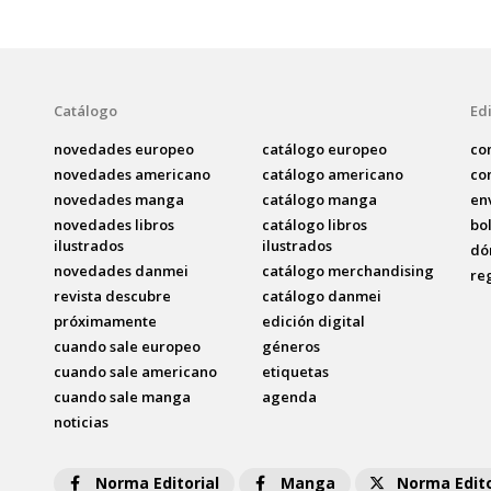
Catálogo
Edi
novedades europeo
catálogo europeo
co
novedades americano
catálogo americano
co
novedades manga
catálogo manga
en
novedades libros
catálogo libros
bo
ilustrados
ilustrados
dó
novedades danmei
catálogo merchandising
re
revista descubre
catálogo danmei
próximamente
edición digital
cuando sale europeo
géneros
cuando sale americano
etiquetas
cuando sale manga
agenda
noticias
Norma Editorial
Manga
Norma Edito