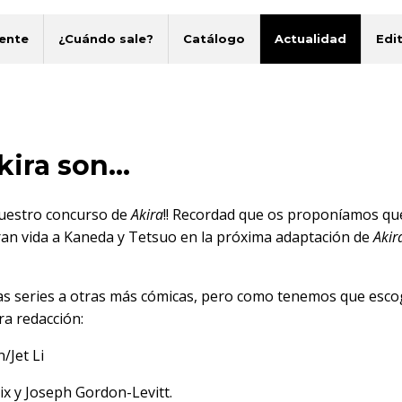
ente
¿Cuándo sale?
Catálogo
Actualidad
Edit
ira son...
nuestro concurso de
Akira
!! Recordad que os proponíamos qu
eran vida a Kaneda y Tetsuo en la próxima adaptación de
Akir
as series a otras más cómicas, pero como tenemos que esco
ra redacción:
/Jet Li
x y Joseph Gordon-Levitt.