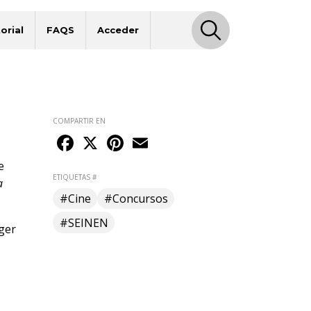
orial
FAQS
Acceder
COMPARTIR EN
Facebook
X
Pinterest
Email
e
ETIQUETAS #
a
#Cine
#Concursos
#SEINEN
ger