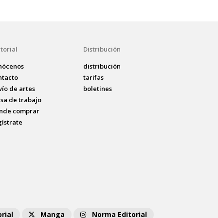
torial
Distribución
nócenos
distribución
ntacto
tarifas
vío de artes
boletines
lsa de trabajo
nde comprar
gístrate
rial
Manga
Norma Editorial