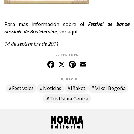
Para más información sobre el
Festival de bande
dessinée de Bouleternère
, ver
aquí
.
14 de septiembre de 2011
COMPARTIR EN
Facebook
X
Pinterest
Email
ETIQUETAS #
#Festivales
#Noticias
#Iñaket
#Mikel Begoña
#Tristísima Ceniza