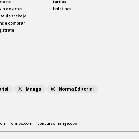
ntacto
tarifas
vío de artes
boletines
lsa de trabajo
nde comprar
gístrate
rial
Manga
Norma Editorial
com
cimoc.com
concursomanga.com