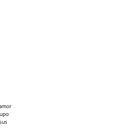
 amor
rupo
 sus