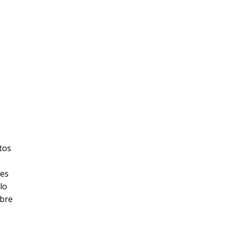
tos
les
lo
bre