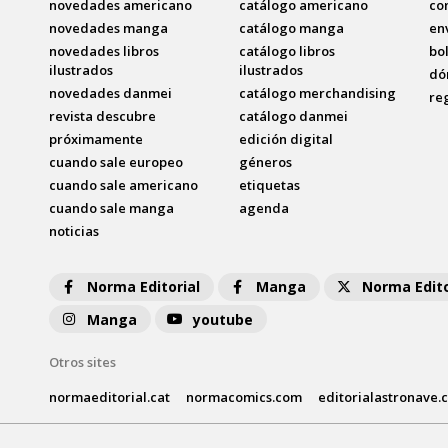
novedades americano
catálogo americano
co
novedades manga
catálogo manga
en
novedades libros
catálogo libros
bo
ilustrados
ilustrados
dó
novedades danmei
catálogo merchandising
re
revista descubre
catálogo danmei
próximamente
edición digital
cuando sale europeo
géneros
cuando sale americano
etiquetas
cuando sale manga
agenda
noticias
Norma Editorial
Manga
Norma Edito
Manga
youtube
Otros sites
normaeditorial.cat
normacomics.com
editorialastronave.