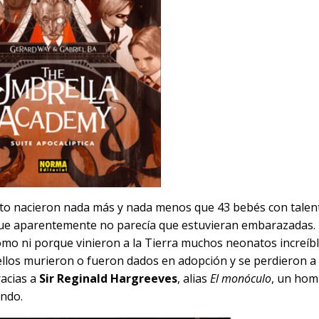
lito nacieron nada más y nada menos que 43 bebés con talen
 que aparentemente no parecía que estuvieran embarazadas.
ómo ni porque vinieron a la Tierra muchos neonatos increíb
ellos murieron o fueron dados en adopción y se perdieron a 
racias a
Sir Reginald Hargreeves
, alias
El monóculo
, un hom
undo.