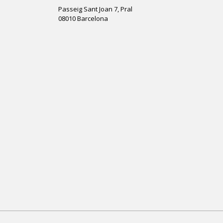
Passeig Sant Joan 7, Pral
08010 Barcelona