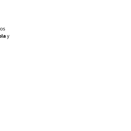
dos
ola
y