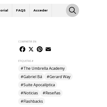
orial
FAQS
Acceder
COMPARTIR EN
Facebook
X
Pinterest
Email
ETIQUETAS #
#The Umbrella Academy
#Gabriel Bá
#Gerard Way
#Suite Apocalíptica
#Noticias
#Reseñas
#Flashbacks