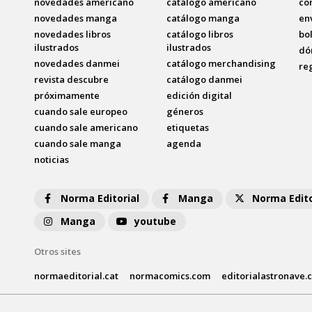
novedades americano
catálogo americano
co
novedades manga
catálogo manga
en
novedades libros
catálogo libros
bo
ilustrados
ilustrados
dó
novedades danmei
catálogo merchandising
re
revista descubre
catálogo danmei
próximamente
edición digital
cuando sale europeo
géneros
cuando sale americano
etiquetas
cuando sale manga
agenda
noticias
Norma Editorial
Manga
Norma Edito
Manga
youtube
Otros sites
normaeditorial.cat
normacomics.com
editorialastronave.