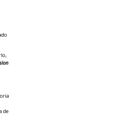
ado
lo,
sion
oria
a de