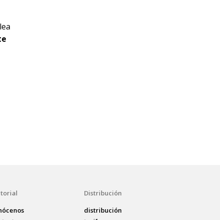
lea
te
torial
Distribución
nócenos
distribución