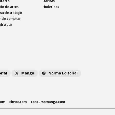
ntacto
tarifas
vío de artes
boletines
lsa de trabajo
nde comprar
gístrate
rial
Manga
Norma Editorial
com
cimoc.com
concursomanga.com