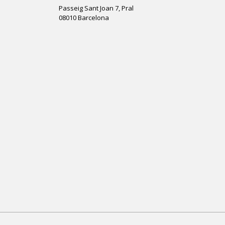
Passeig Sant Joan 7, Pral
08010 Barcelona