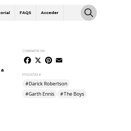
orial
FAQS
Acceder
COMPARTIR EN
Facebook
X
Pinterest
Email
 a
ETIQUETAS #
#Darick Robertson
#Garth Ennis
#The Boys