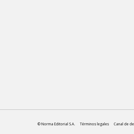
© Norma Editorial S.A.
Términos legales
Canal de de