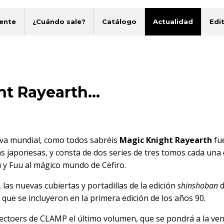
ente
¿Cuándo sale?
Catálogo
Actualidad
Edit
t Rayearth...
va mundial, como todos sabréis
Magic Knight Rayearth
fue
 japonesas, y consta de dos series de tres tomos cada una
u y Fuu al mágico mundo de Cefiro.
 las nuevas cubiertas y portadillas de la edición
shinshoban
que se incluyeron en la primera edición de los años 90.
 lectoers de CLAMP el último volumen, que se pondrá a la ven