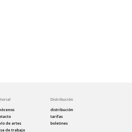
t
torial
Distribución
nócenos
distribución
ntacto
tarifas
vío de artes
boletines
lsa de trabajo