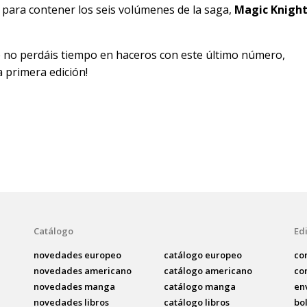
vo para contener los seis volúmenes de la saga,
Magic Knigh
 no perdáis tiempo en haceros con este último número,
a primera edición!
Catálogo
Edi
novedades europeo
catálogo europeo
co
novedades americano
catálogo americano
co
novedades manga
catálogo manga
en
novedades libros
catálogo libros
bo