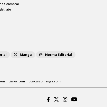
nde comprar
gístrate
rial
Manga
Norma Editorial
com
cimoc.com
concursomanga.com
Facebook
Twitter
Instagram
Youtube