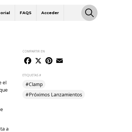
orial
FAQS
Acceder
COMPARTIR EN
Facebook
X
Pinterest
Email
ETIQUETAS #
 el
#Clamp
 que
#Próximos Lanzamientos
de
ta a