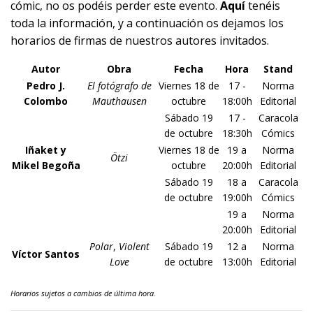
cómic, no os podéis perder este evento.
Aquí
tenéis
toda la información
, y a continuación os dejamos los
horarios de firmas de nuestros autores invitados.
Autor
Obra
Fecha
Hora
Stand
Pedro J.
El fotógrafo de
Viernes 18 de
17 -
Norma
Colombo
Mauthausen
octubre
18:00h
Editorial
Sábado 19
17 -
Caracola
de octubre
18:30h
Cómics
Iñaket y
Viernes 18 de
19 a
Norma
Ötzi
Mikel Begoña
octubre
20:00h
Editorial
Sábado 19
18 a
Caracola
de octubre
19:00h
Cómics
19 a
Norma
20:00h
Editorial
Polar
,
Violent
Sábado 19
12 a
Norma
Víctor Santos
Love
de octubre
13:00h
Editorial
Horarios sujetos a cambios de última hora.