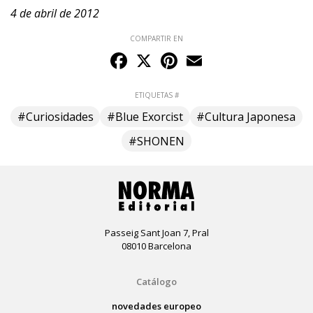
4 de abril de 2012
COMPARTIR EN
Facebook
X
Pinterest
Email
ETIQUETAS #
#Curiosidades
#Blue Exorcist
#Cultura Japonesa
#SHONEN
Passeig Sant Joan 7, Pral
08010 Barcelona
Catálogo
novedades europeo