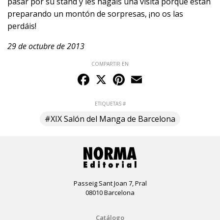
pasar por su stand y les hagáis una visita porque están
preparando un montón de sorpresas, ¡no os las
perdáis!
29 de octubre de 2013
COMPARTIR EN
Facebook
X
Pinterest
Email
ETIQUETAS #
#XIX Salón del Manga de Barcelona
Passeig Sant Joan 7, Pral
08010 Barcelona
Catálogo