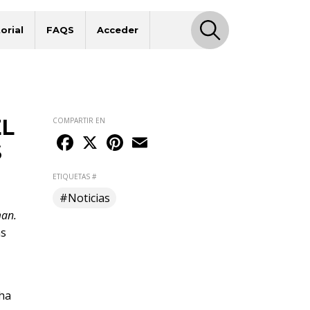
orial
FAQS
Acceder
EL
COMPARTIR EN
Facebook
X
Pinterest
Email
S
ETIQUETAS #
#Noticias
an.
ns
ha