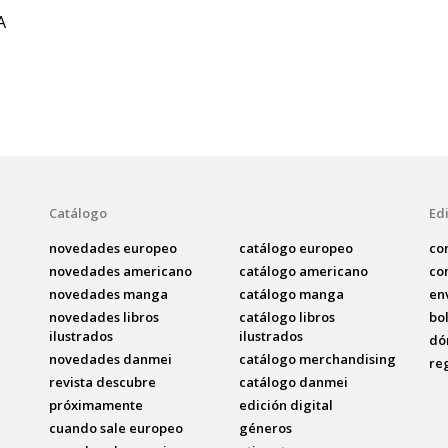
A
Catálogo
Edi
novedades europeo
catálogo europeo
co
novedades americano
catálogo americano
co
novedades manga
catálogo manga
en
novedades libros
catálogo libros
bo
ilustrados
ilustrados
dó
novedades danmei
catálogo merchandising
re
revista descubre
catálogo danmei
próximamente
edición digital
cuando sale europeo
géneros