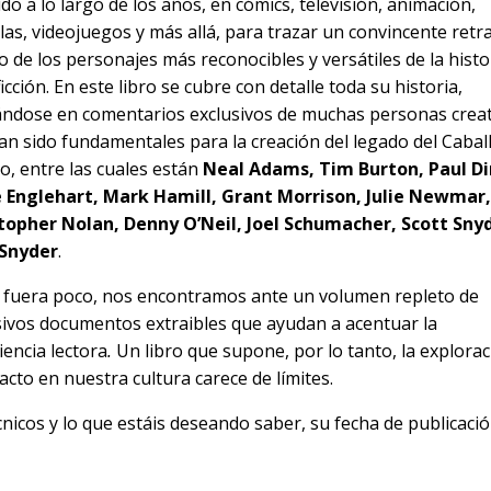
do a lo largo de los años, en cómics, televisión, animación,
ulas, videojuegos y más allá, para trazar un convincente retr
o de los personajes más reconocibles y versátiles de la histo
ficción. En este libro se cubre con detalle toda su historia,
ndose en comentarios exclusivos de muchas personas creat
an sido fundamentales para la creación del legado del Cabal
o, entre las cuales están
Neal Adams, Tim Burton, Paul Di
 Englehart, Mark Hamill, Grant Morrison, Julie Newmar,
topher Nolan, Denny O’Neil, Joel Schumacher, Scott Sny
 Snyder
.
i fuera poco, nos encontramos ante un volumen repleto de
sivos documentos extraibles que ayudan a acentuar la
iencia lectora
.
Un libro que supone, por lo tanto, la explora
acto en nuestra cultura carece de límites.
nicos y lo que estáis deseando saber, su fecha de publicación