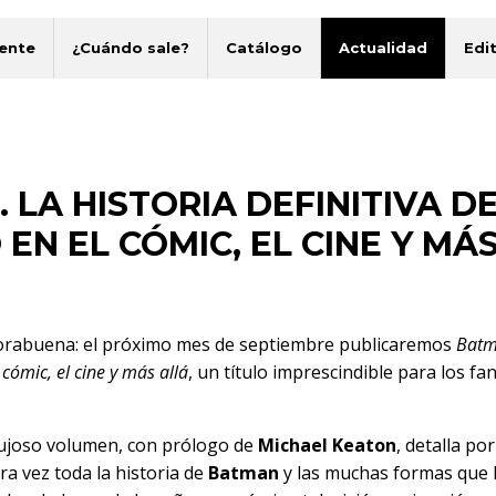
ente
¿Cuándo sale?
Catálogo
Actualidad
Edit
 LA HISTORIA DEFINITIVA D
N EL CÓMIC, EL CINE Y MÁ
horabuena: el próximo mes de septiembre publicaremos
Batm
 cómic, el cine y más allá
, un título imprescindible para los fa
lujoso volumen, con prólogo de
Michael Keaton
, detalla por
ra vez toda la historia de
Batman
y las muchas formas que 