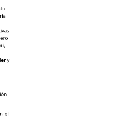
ato
ria
ivas
lero
ni,
der
y
ción
: el