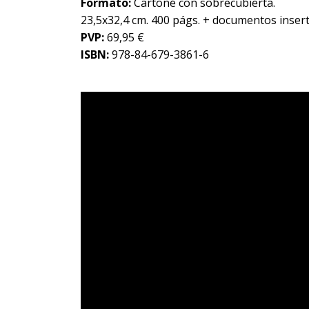
Formato:
Cartoné con sobrecubierta.
23,5x32,4 cm. 400 págs. + documentos insert
PVP:
69,95 €
ISBN:
978-84-679-3861-6