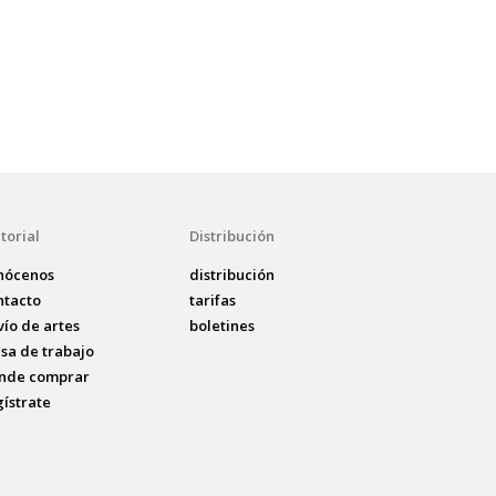
torial
Distribución
nócenos
distribución
ntacto
tarifas
vío de artes
boletines
lsa de trabajo
nde comprar
gístrate