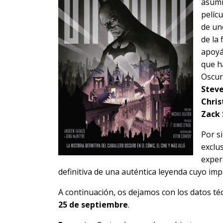
asumi
pelíc
de un
de la 
apoyá
que h
Oscur
Steve
Chris
Zack
Por s
exclu
exper
definitiva de una auténtica leyenda cuyo imp
A continuación, os dejamos con los datos téc
25 de septiembre
.