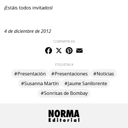
¡Estáis todos invitados!
4 de diciembre de 2012
COMPARTIR EN
Facebook
X
Pinterest
Email
ETIQUETAS #
#Presentación
#Presentaciones
#Noticias
#Susanna Martín
#Jaume Sanllorente
#Sonrisas de Bombay