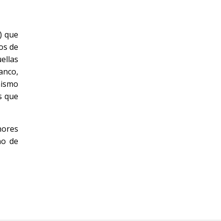
) que
os de
ellas
anco,
mismo
s que
nores
no de