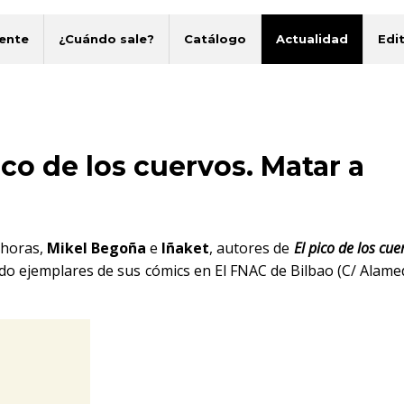
ente
¿Cuándo sale?
Catálogo
Actualidad
Edit
co de los cuervos. Matar a
9 horas,
Mikel Begoña
e
Iñaket
, autores de
El pico de los cue
ndo ejemplares de sus cómics en El FNAC de Bilbao (C/ Alame