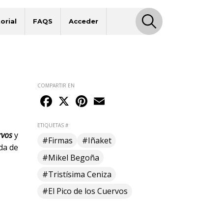
orial
FAQS
Acceder
COMPARTIR EN
Facebook
X
Pinterest
Email
ETIQUETAS #
rvos
y
#Firmas
#Iñaket
da de
#Mikel Begoña
#Tristísima Ceniza
#El Pico de los Cuervos