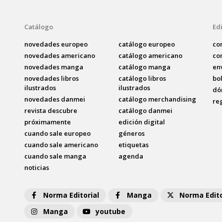
Catálogo
Edi
novedades europeo
catálogo europeo
co
novedades americano
catálogo americano
co
novedades manga
catálogo manga
en
novedades libros
catálogo libros
bo
ilustrados
ilustrados
dó
novedades danmei
catálogo merchandising
re
revista descubre
catálogo danmei
próximamente
edición digital
cuando sale europeo
géneros
cuando sale americano
etiquetas
cuando sale manga
agenda
noticias
Norma Editorial
Manga
Norma Edito
Manga
youtube