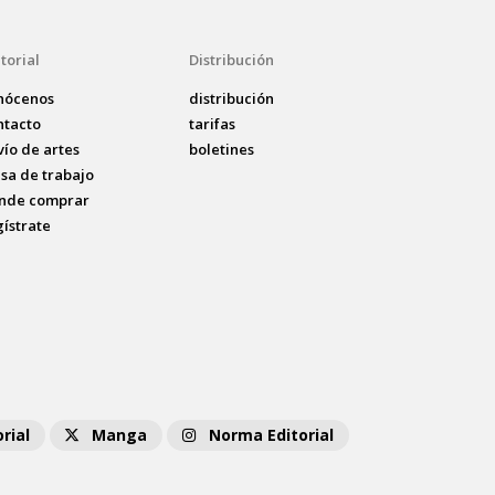
torial
Distribución
nócenos
distribución
ntacto
tarifas
vío de artes
boletines
lsa de trabajo
nde comprar
gístrate
rial
Manga
Norma Editorial