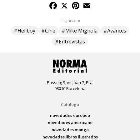
Facebook
X
Pinterest
Email
ETIQUETAS #
#Hellboy
#Cine
#Mike Mignola
#Avances
#Entrevistas
Passeig Sant Joan 7, Pral
08010 Barcelona
Catálogo
novedades europeo
novedades americano
novedades manga
novedades libros ilustrados