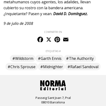
metahumanos cuyos agentes, los adalides, llevan
cubierto su rostro con la bandera americana.
¿Inquietante? Pasen y vean.
David D. Domínguez.
9 de julio de 2008
COMPARTIR EN
Facebook
X
Pinterest
Email
ETIQUETAS #
#Wildstorm
#Garth Ennis
#The Authority
#Chris Sprouse
#Midnighter
#Rafael Sandoval
Passeig Sant Joan 7, Pral
08010 Barcelona