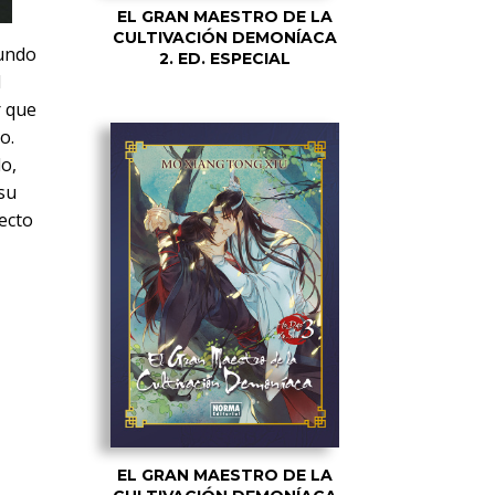
EL GRAN MAESTRO DE LA
CULTIVACIÓN DEMONÍACA
mundo
2. ED. ESPECIAL
l
r que
o.
o,
su
ecto
EL GRAN MAESTRO DE LA