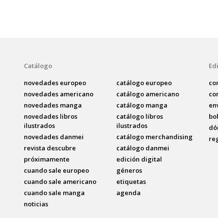
Catálogo
Edi
novedades europeo
catálogo europeo
co
novedades americano
catálogo americano
co
novedades manga
catálogo manga
en
novedades libros
catálogo libros
bo
ilustrados
ilustrados
dó
novedades danmei
catálogo merchandising
re
revista descubre
catálogo danmei
próximamente
edición digital
cuando sale europeo
géneros
cuando sale americano
etiquetas
cuando sale manga
agenda
noticias