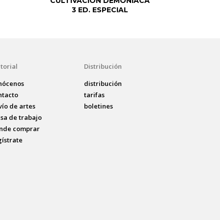
CULTIVACIÓN DEMONÍACA
3 ED. ESPECIAL
torial
Distribución
nócenos
distribución
ntacto
tarifas
vío de artes
boletines
lsa de trabajo
nde comprar
gístrate