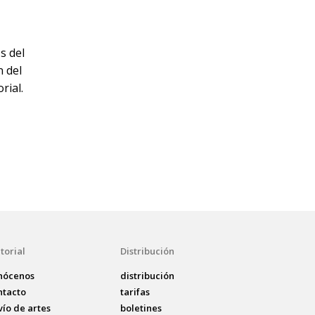
s del
n del
rial.
torial
Distribución
nócenos
distribución
ntacto
tarifas
vío de artes
boletines