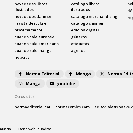
novedades libros
catálogo libros
bo
ilustrados
ilustrados
dó
novedades danmei
catálogo merchandising
re
revista descubre
catálogo danmei
próximamente
edición digital
cuando sale europeo
géneros
cuando sale americano
etiquetas
cuando sale manga
agenda
noticias
Norma Editorial
Manga
Norma Edito
Manga
youtube
Otros sites
normaeditorial.cat
normacomics.com
editorialastronave.
nuncia
Diseño web iquadrat