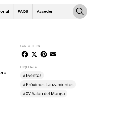
orial
FAQS
Acceder
COMPARTIR EN
Facebook
X
Pinterest
Email
ETIQUETAS #
pero
#Eventos
#Próximos Lanzamientos
#XV Salón del Manga