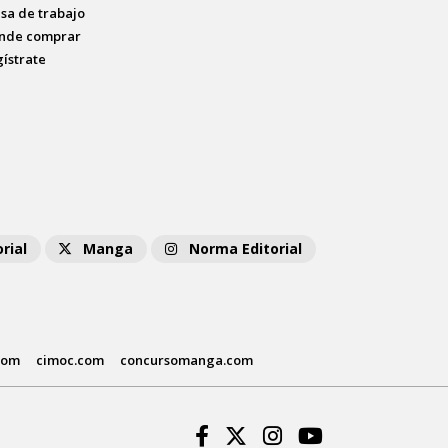
lsa de trabajo
nde comprar
gístrate
rial
Manga
Norma Editorial
com
cimoc.com
concursomanga.com
Facebook
Twitter
Instagram
Youtube