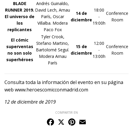
BLADE
Andrés Guinaldo,
RUNNER 2019.
David Lech, Arnau
18:00
14 de
Conference
El universo de
París, Oscar
-
diciembre
Room
los
Villalba. Modera
19:00h
replicantes
Paco Fox
Tyler Crook,
El cómic
Stefano Martino,
12:00
superventas
15 de
Conference
Bartolomé Seguí.
-
no son solo
diciembre
Room
Modera Arnau
13:00h
superhéroes
París
Consulta toda la información del evento en su página
web www.heroescomicconmadrid.com
12 de diciembre de 2019
COMPARTIR EN
Facebook
X
Pinterest
Email