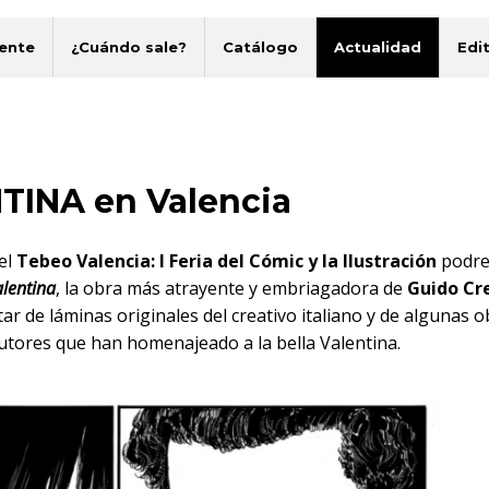
ente
¿Cuándo sale?
Catálogo
Actualidad
Edit
TINA en Valencia
el
Tebeo Valencia: I Feria del Cómic y la Ilustración
podr
lentina
, la obra más atrayente y embriagadora de
Guido Cr
r de láminas originales del creativo italiano y de algunas o
utores que han homenajeado a la bella Valentina.