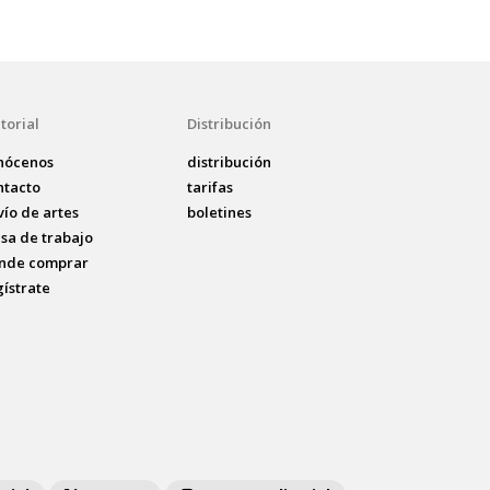
torial
Distribución
nócenos
distribución
ntacto
tarifas
vío de artes
boletines
lsa de trabajo
nde comprar
gístrate