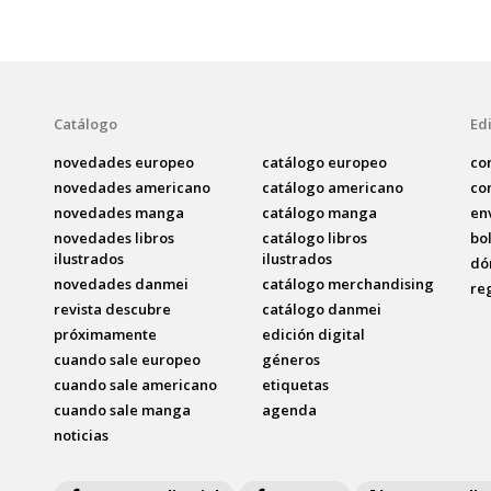
Catálogo
Edi
novedades europeo
catálogo europeo
co
novedades americano
catálogo americano
co
novedades manga
catálogo manga
en
novedades libros
catálogo libros
bo
ilustrados
ilustrados
dó
novedades danmei
catálogo merchandising
re
revista descubre
catálogo danmei
próximamente
edición digital
cuando sale europeo
géneros
cuando sale americano
etiquetas
cuando sale manga
agenda
noticias