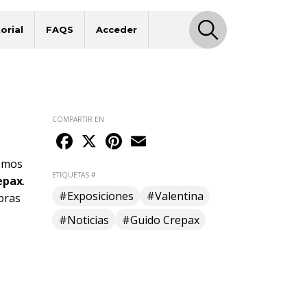
orial
FAQS
Acceder
COMPARTIR EN
Facebook
X
Pinterest
Email
emos
ETIQUETAS #
epax
.
#Exposiciones
#Valentina
bras
#Noticias
#Guido Crepax