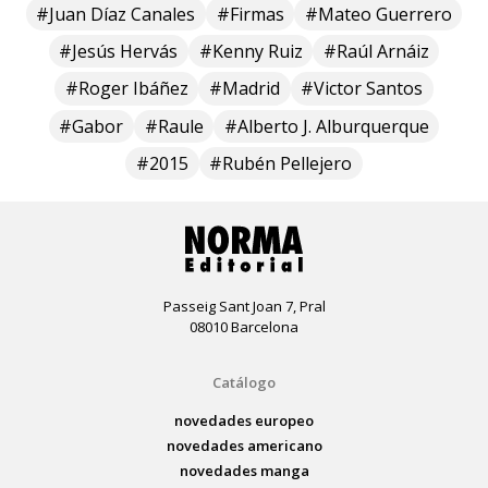
#Juan Díaz Canales
#Firmas
#Mateo Guerrero
#Jesús Hervás
#Kenny Ruiz
#Raúl Arnáiz
#Roger Ibáñez
#Madrid
#Victor Santos
#Gabor
#Raule
#Alberto J. Alburquerque
#2015
#Rubén Pellejero
Passeig Sant Joan 7, Pral
08010 Barcelona
Catálogo
novedades europeo
novedades americano
novedades manga