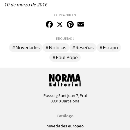
10 de marzo de 2016
COMPARTIR EN
Facebook
X
Pinterest
Email
ETIQUETAS #
#Novedades
#Noticias
#Reseñas
#Escapo
#Paul Pope
Passeig Sant Joan 7, Pral
08010 Barcelona
Catálogo
novedades europeo